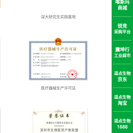
喀斯玛
商城
深大研究生实践基地
锐竞
采购平台
震坤行
工业超市
逗点生物
京东
医疗器械生产许可证
逗点生物
淘宝
逗点生物
1688