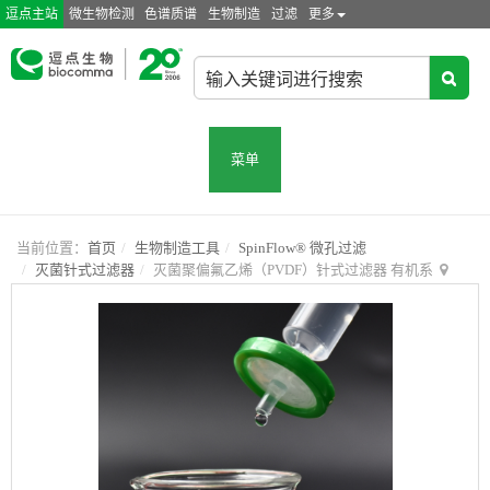
逗点主站
微生物检测
色谱质谱
生物制造
过滤
更多
菜单
当前位置：
首页
生物制造工具
SpinFlow® 微孔过滤
灭菌针式过滤器
灭菌聚偏氟乙烯（PVDF）针式过滤器 有机系