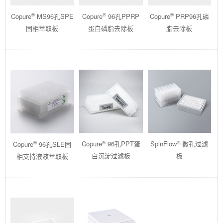
®
®
®
Copure
MS96孔SPE
Copure
96孔PPRP
Copure
PRP96孔磷
固相萃取板
蛋白磷脂去除板
脂去除板
®
®
®
Copure
96孔PPT蛋
SpinFlow
微孔过滤
Copure
96孔SLE固
白沉淀过滤板
板
相支持液液萃取板