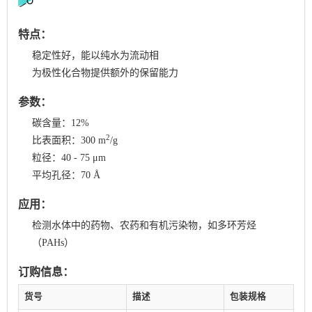
特点：
稳定性好，能以纯⽔为流动相
为极性化合物提供额外的保留能⼒
参数：
碳含量：12%
2
比表面积：300 m
/g
粒径：40 - 75 μm
平均孔径：70 Å
应用：
检测⽔体中的药物、农药和有机污染物，如多环芳烃
（PAHs）
订购信息：
货号
描述
包装规格