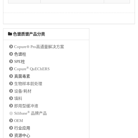
色谱质谱产品分类
Copure® Pro高通量解决方案
色谱柱
SPE柱
®
Copure
QuEChERS
真菌毒素
生物样本前处理
设备/耗材
填料
即用型缓冲液
®
Silibase
品牌产品
OEM
行业应用
资源中心