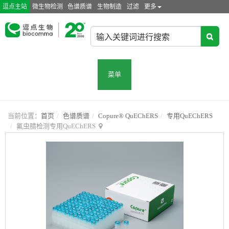
逗点主站
微生物检测
色谱质谱
生物制造
过滤
更多
菜单
当前位置：
首页
色谱质谱
Copure® QuEChERS
专用QuEChERS
氟虫腈检测专用QuEChERS