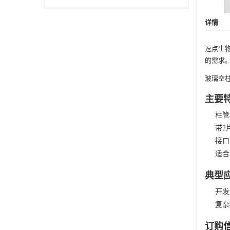
详情
逗点生
的需求
玻璃空
主要
柱管
带2
接口
适合
典型
开发
复杂
订购