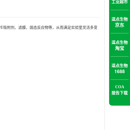
工业超市
逗点生物
京东
PE吸附剂、滤膜、固态反应物等，从而满足实验室灵活多变
逗点生物
淘宝
逗点生物
1688
COA
报告下载