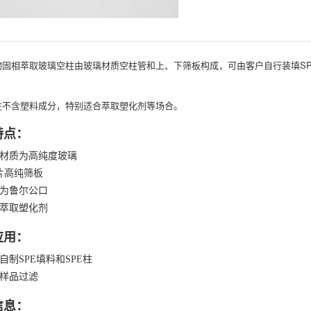
物固相萃取玻璃空柱由玻璃材质空柱管和上、下筛板构成，可由客户自行装填S
。
柱不含塑料成分，特别适合萃取塑化剂等场合。
特点：
材质为高纯度玻璃
片高纯筛板
为鲁尔公口
萃取塑化剂
应用：
自制SPE填料和SPE柱
样品过滤
信息：