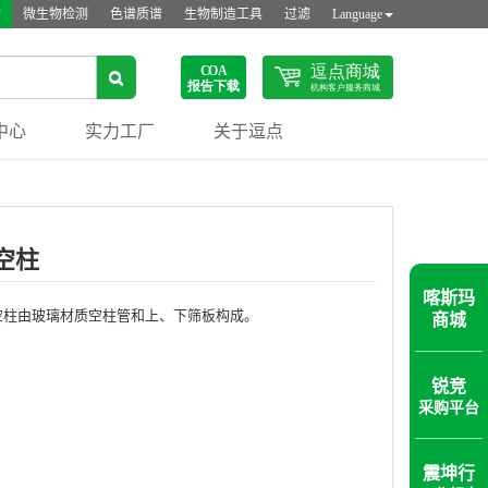
站
微生物检测
色谱质谱
生物制造工具
过滤
Language
中心
实力工厂
关于逗点
空柱
喀斯玛
空柱由玻璃材质空柱管和上、下筛板构成。
商城
锐竞
采购平台
震坤行