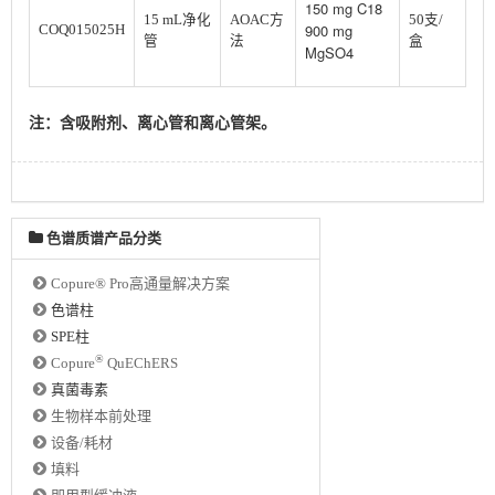
150 mg C18
15 mL净化
AOAC方
50支/
900 mg
COQ015025H
管
法
盒
MgSO4
注：含吸附剂、离心管和离心管架。
色谱质谱产品分类
Copure® Pro高通量解决方案
色谱柱
SPE柱
®
Copure
QuEChERS
真菌毒素
生物样本前处理
设备/耗材
填料