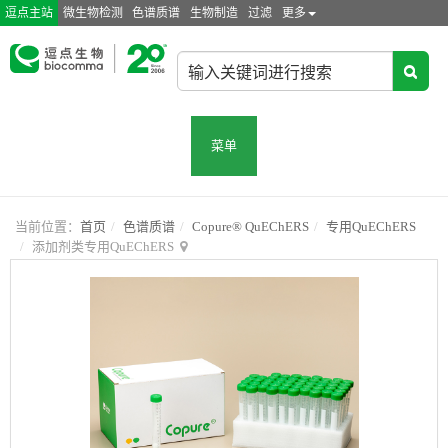
逗点主站
微生物检测
色谱质谱
生物制造
过滤
更多
菜单
当前位置：
首页
色谱质谱
Copure® QuEChERS
专用QuEChERS
添加剂类专用QuEChERS