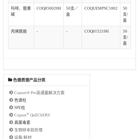
吗啡、罄粟
COQ050020H
50支／
COQUEMPSC1802
50
碱
盒
支/
盒
丙烯酰胺
-
-
COQ015219H
50
支/
盒
色谱质谱产品分类
Copure® Pro高通量解决方案
色谱柱
SPE柱
®
Copure
QuEChERS
真菌毒素
生物样本前处理
设备/耗材