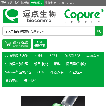
逗点主站
微生物检测
色谱质谱
生物制造
过滤
更多
高通量解决方案
色谱柱
SPE柱
QuEChERS
真菌毒素
生物样本前处理
设备/耗材
填料
即用型缓冲液
®
Silibase
品牌产品
OEM
在线购买
行业应用
资源中心
关于我们