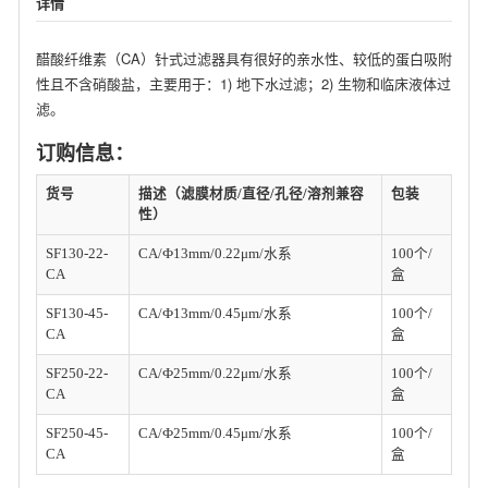
详情
醋酸纤维素（CA）针式过滤器具有很好的亲水性、较低的蛋白吸附
性且不含硝酸盐，主要用于：1) 地下水过滤；2) 生物和临床液体过
滤。
订购信息：
货号
描述（滤膜材质/直径/孔径/溶剂兼容
包装
性）
SF130-22-
CA/Ф13mm/0.22μm/水系
100个/
CA
盒
SF130-45-
CA/Ф13mm/0.45μm/水系
100个/
CA
盒
SF250-22-
CA/Ф25mm/0.22μm/水系
100个/
CA
盒
SF250-45-
CA/Ф25mm/0.45μm/水系
100个/
CA
盒