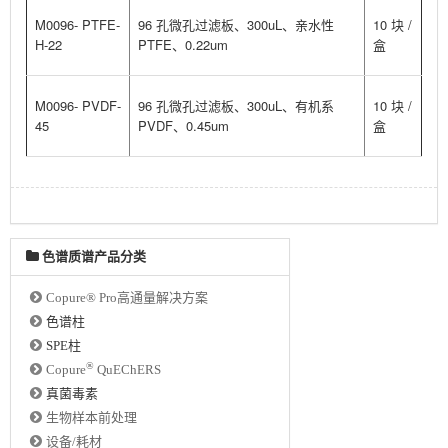
M0096- PTFE-
96 孔微孔过滤板、300uL、亲水性
10 块 /
H-22
PTFE、0.22um
盒
M0096- PVDF-
96 孔微孔过滤板、300uL、有机系
10 块 /
45
PVDF、0.45um
盒
色谱质谱产品分类
Copure® Pro高通量解决方案
色谱柱
SPE柱
®
Copure
QuEChERS
真菌毒素
生物样本前处理
设备/耗材