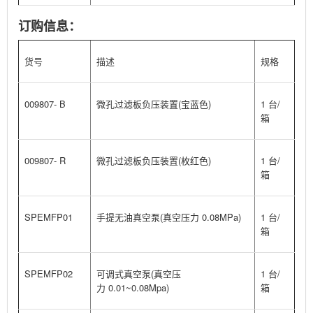
订购信息：
货号
描述
规格
009807- B
微孔过滤板负压装置(宝蓝色)
1 台/
箱
009807- R
微孔过滤板负压装置(枚红色)
1 台/
箱
SPEMFP01
手提无油真空泵(真空压力 0.08MPa)
1 台/
箱
SPEMFP02
可调式真空泵
(真空压
1 台/
力 0.01~0.08Mpa)
箱