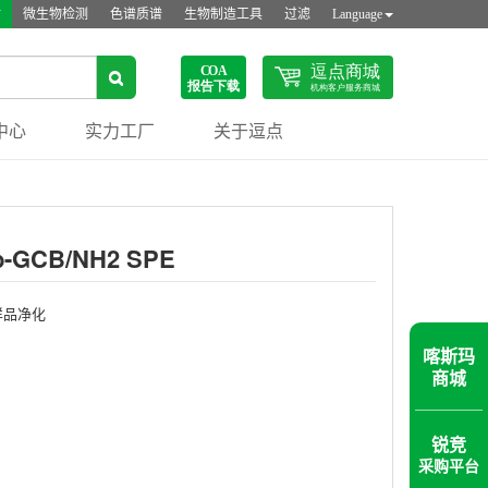
站
微生物检测
色谱质谱
生物制造工具
过滤
Language
中心
实力工厂
关于逗点
b-GCB/NH2 SPE
样品净化
喀斯玛
商城
锐竞
采购平台