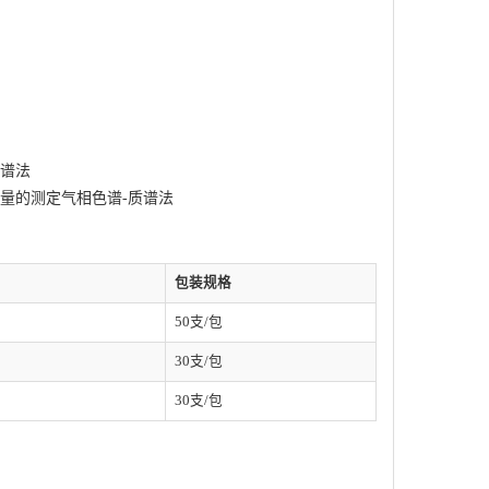
质谱法
残留量的测定⽓相⾊谱-质谱法
包装规格
50支/包
30支/包
30支/包