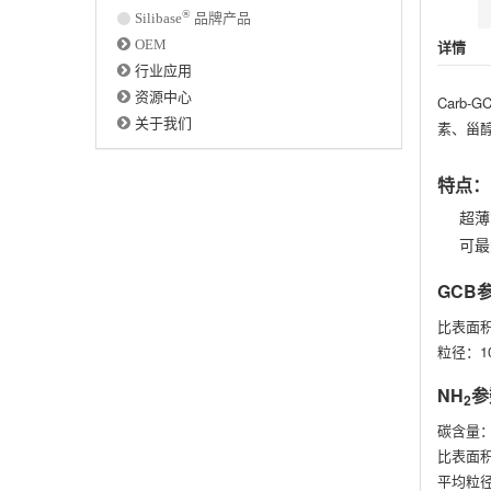
®
Silibase
品牌产品
OEM
详情
行业应用
资源中心
Carb-G
关于我们
素、甾
特点：
超薄
可最
GCB
比表面积
粒径：100
NH
参
2
碳含量：
比表面积
平均粒径：