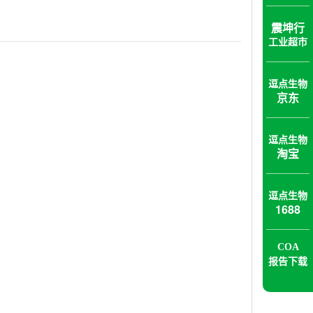
震坤行
工业超市
逗点生物
京东
逗点生物
淘宝
逗点生物
1688
COA
报告下载