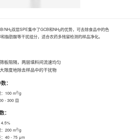
CB/NH
双层SPE集中了GCB和NH
的优势，可去除食品中的色
2
2
醇和脂肪酸等干扰组分，适合农药多残留检测的样品净化。
筛板阻隔，两层填料间流速均匀
大限度地除去样品中的干扰物
参数：
2
：100 m
/g
 - 300 目
数：
4.5%
2
：200 m
/g
40 - 75 μm