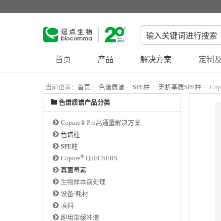
首页
产品
解决方案
定制及
当前位置：
首页
色谱质谱
SPE柱
无机基质SPE柱
Cop
色谱质谱产品分类
Copure® Pro高通量解决方案
色谱柱
SPE柱
®
Copure
QuEChERS
真菌毒素
生物样本前处理
设备/耗材
填料
即用型缓冲液