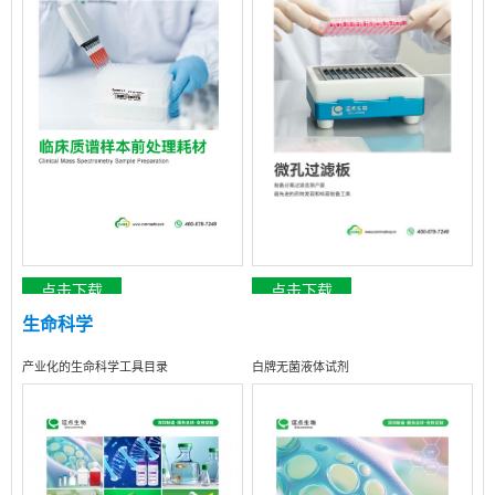
点击下载
点击下载
生命科学
产业化的生命科学工具目录
白牌无菌液体试剂