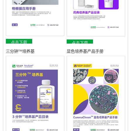
点击下载
点击下载
三分钟™培养基
显色培养基产品手册