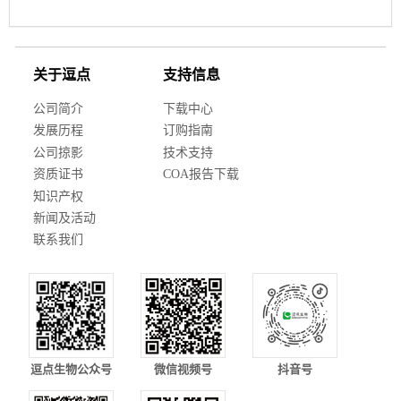
关于逗点
支持信息
公司简介
下载中心
发展历程
订购指南
公司掠影
技术支持
资质证书
COA报告下载
知识产权
新闻及活动
联系我们
逗点生物公众号
微信视频号
抖音号