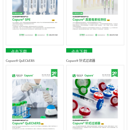
点击下载
点击下载
Copure® QuEChERS
Copure® 针式过滤器