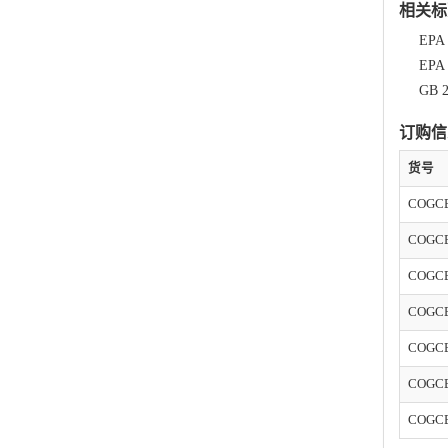
相关标
EP
EP
GB
订购信
货号
COGC
COGC
COGC
COGC
COGCB
COGCB
COGCB