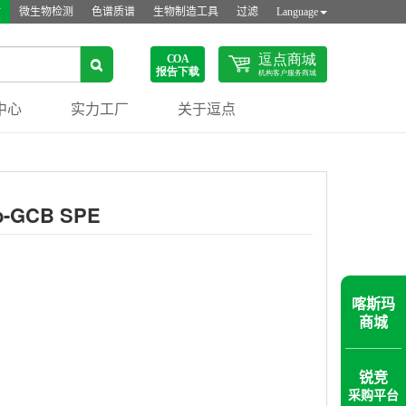
站
微生物检测
色谱质谱
生物制造工具
过滤
Language
中心
实力工厂
关于逗点
b-GCB SPE
喀斯玛
商城
锐竞
采购平台