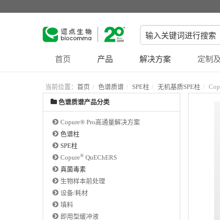
首页
产品
解决方案
定制及
当前位置：
首页
色谱质谱
SPE柱
无机基质SPE柱
Cop
色谱质谱产品分类
Copure® Pro高通量解决方案
色谱柱
SPE柱
®
Copure
QuEChERS
真菌毒素
生物样本前处理
设备/耗材
填料
即用型缓冲液