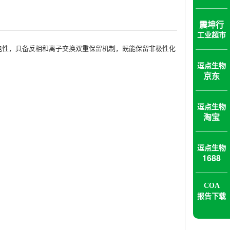
震坤行
工业超市
正电性，具备反相和离子交换双重保留机制，既能保留非极性化
逗点生物
京东
逗点生物
淘宝
逗点生物
1688
COA
报告下载