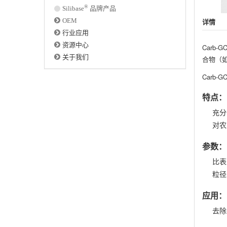
®
Silibase
品牌产品
OEM
详情
行业应用
资源中心
Car
关于我们
合物（
Carb
特点：
充分
对农
参数：
比表
粒径：
应用：
去除