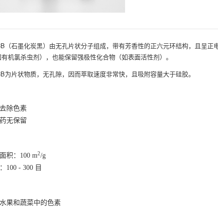
b-GCB（石墨化炭黑）由无孔片状分子组成，带有芳香性的正六元环结构，且呈
如有机氯杀虫剂），也能保留强极性化合物（如表面活性剂）。
-GCB为片状物质，无孔隙，因而萃取速度非常快，且吸附容量大于硅胶。
去除⾊素
药⽆保留
2
面积：100 m
/g
100 - 300 目
⽔果和蔬菜中的⾊素