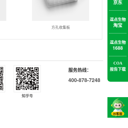
京东
逗点生物
淘宝
方孔收集板
逗点生物
1688
COA
报告下载
服务热线：
400-878-7248
知乎号