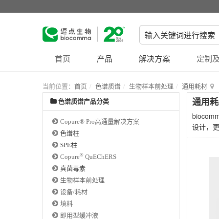
首页
产品
解决方案
定制及
当前位置：
首页
色谱质谱
生物样本前处理
通用耗材
通用耗
色谱质谱产品分类
bioc
Copure® Pro高通量解决方案
设计，
色谱柱
SPE柱
®
Copure
QuEChERS
真菌毒素
生物样本前处理
设备/耗材
填料
即用型缓冲液