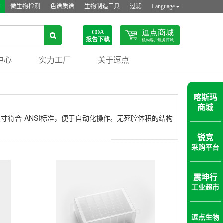
站
微生物检测
色谱质谱
生物制造工具
过滤
Language
中心
实力工厂
关于逗点
喀斯玛
商城
尺寸符合 ANSI标准，便于自动化操作。无死腔体积的结构
锐竞
采购平台
震坤行
工业超市
逗点生物