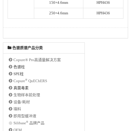
150×4.6mm
HPH436
250×4.6mm
HPH436
色谱质谱产品分类
Copure® Pro高通量解决方案
色谱柱
SPE柱
®
Copure
QuEChERS
真菌毒素
生物样本前处理
设备/耗材
填料
即用型缓冲液
®
Silibase
品牌产品
OEM