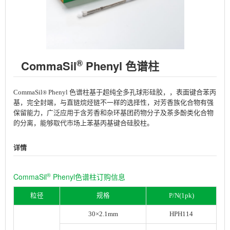
®
CommaSil
Phenyl 色谱柱
CommaSil
Phenyl 色谱柱基于超纯全多孔球形硅胶，，表面键合苯丙
®
基，完全封端，与直链烷烃链不一样的选择性，对芳香族化合物有强
保留能力，广泛应用于含芳香和杂环基团药物分子及茶多酚类化合物
的分离，能够取代市场上苯基丙基键合硅胶柱。
详情
®
CommaSil
Phenyl色谱柱订购信息
粒径
规格
P/N(1pk)
30×2.1mm
HPH114