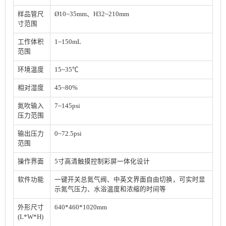
样品管尺
Ø10~35mm、H32~210mm
寸范围
工作体积
1~150mL
范围
环境温度
15~35℃
相对湿度
45~80%
氮吹输入
7~145psi
压力范围
输出压力
0~72.5psi
范围
操作界面
5寸高清触摸控制彩屏一体化设计
软件功能
一键开关总氮气阀、中英文界面自由切换，可实时显
示氮气压力、水浴温度和浓缩的时间等
外形尺寸
640*460*1020mm
(L*W*H)