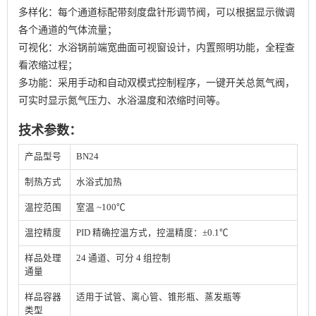
多样化：每个通道标配带刻度盘针形调节阀，可以根据显示微调
各个通道的气体流量；
可视化：水浴锅前端宽曲面可视窗设计，内置照明功能，全程查
看浓缩过程；
多功能：采用手动和自动双模式控制程序，一键开关总氮气阀，
可实时显示氮气压力、水浴温度和浓缩时间等。
技术参数：
产品型号
BN24
制热方式
水浴式加热
温控范围
室温 ~100℃
温控精度
PID 精确控温方式，控温精度：±0.1℃
样品处理
24 通道、可分 4 组控制
通量
样品容器
适用于试管、离心管、锥形瓶、蒸发瓶等
类型