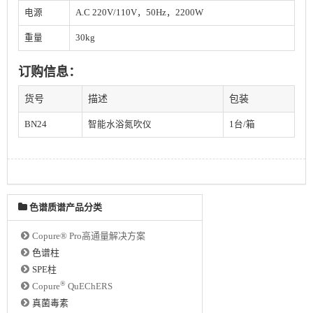
电源
A.C 220V/110V，50Hz，2200W
重量
30kg
订购信息：
货号
描述
包装
BN24
智能水浴氮吹仪
1台/箱
色谱质谱产品分类
Copure® Pro高通量解决方案
色谱柱
SPE柱
®
Copure
QuEChERS
真菌毒素