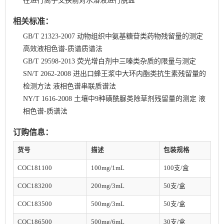
在进行离子交换前对水溶液进行脱盐
相关标准：
GB/T 21323-2007 动物组织中氨基糖苷类药物残留量的测定
高效液相色谱-质谱质谱法
GB/T 29598-2013 荧光增白剂中三嗪类杂质的限量与测定
SN/T 2062-2008 进出口蜂王浆中大环内酯类抗生素残留量的
检测方法 液相色谱串联质谱法
NY/T 1616-2008 土壤中9种磺酰脲类除草剂残留量的测定 液
相色谱-质谱法
订购信息：
货号
描述
包装规格
COC181100
100mg/1mL
100支/盒
COC183200
200mg/3mL
50支/
盒
COC183500
500mg/3mL
50支/
盒
COC186500
500mg/6mL
30支/
盒