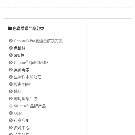
色谱质谱产品分类
Copure® Pro高通量解决方案
色谱柱
SPE柱
®
Copure
QuEChERS
真菌毒素
生物样本前处理
设备/耗材
填料
即用型缓冲液
®
Silibase
品牌产品
OEM
行业应用
资源中心
关于我们