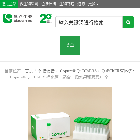
逗点主站
微生物检测
色谱质谱
生物制造
过滤
更多
菜单
当前位置：
首页
色谱质谱
Copure® QuEChERS
QuEChERS净化管
Copure® QuEChERS净化管（适合一般水果和蔬菜）