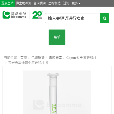
逗点主站
微生物检测
色谱质谱
生物制造
过滤
更多
菜单
当前位置：
首页
色谱质谱
真菌毒素
Copure® 免疫亲和柱
玉米赤霉烯酮免疫亲和柱