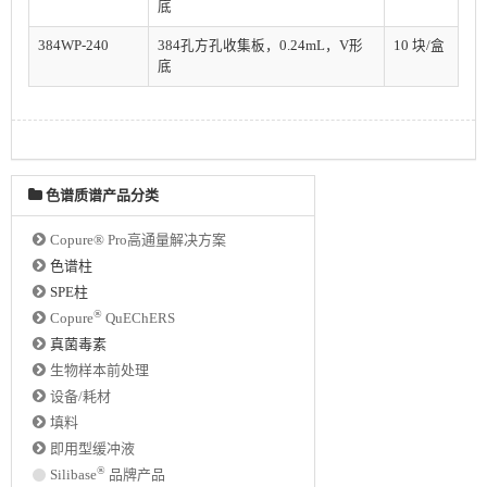
底
384WP-240
384孔方孔收集板，0.24mL，V形
10 块/盒
底
色谱质谱产品分类
Copure® Pro高通量解决方案
色谱柱
SPE柱
®
Copure
QuEChERS
真菌毒素
生物样本前处理
设备/耗材
填料
即用型缓冲液
®
Silibase
品牌产品