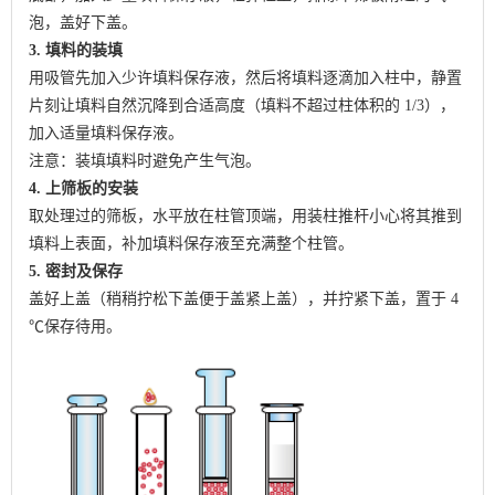
泡，盖好下盖。
3. 填料的装填
用吸管先加入少许填料保存液，然后将填料逐滴加入柱中，静置
片刻让填料自然沉降到合适高度（填料不超过柱体积的 1/3），
加入适量填料保存液。
注意：装填填料时避免产生气泡。
4. 上筛板的安装
取处理过的筛板，水平放在柱管顶端，用装柱推杆小心将其推到
填料上表面，补加填料保存液至充满整个柱管。
5. 密封及保存
盖好上盖（稍稍拧松下盖便于盖紧上盖），并拧紧下盖，置于 4
℃保存待用。