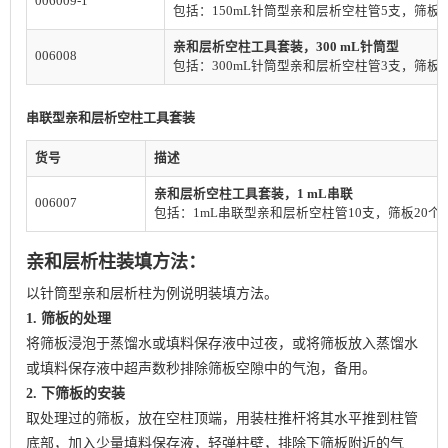
006009-1
包括：150mL针筒型亲和层析空柱管5支，筛板
亲和层析空柱工具套装，300 mL针筒型
006008
包括：300mL针筒型亲和层析空柱管3支，筛板
串联型亲和层析空柱工具套装
货号
描述
亲和层析空柱工具套装，1 mL串联
006007
包括：1mL串联型亲和层析空柱管10支，筛板20个
亲和层析柱装填方法：
以针筒型亲和层析柱为例说明装填方法。
1. 筛板的处理
将筛板浸泡于蒸馏水或填料保存液中过夜，或将筛板放入蒸馏水
或填料保存液中超声数秒排除筛板空隙中的气泡，备用。
2. 下筛板的安装
取处理过的筛板，放在空柱顶端，用装柱推杆将其水平推到柱管
底部，加入少量填料保存液，轻弹柱壁，排除下筛板附近的气