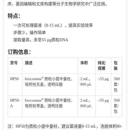
序、基因编辑和文库构建等分子生物学研究中广泛应用。
特点：
一次可处理菌液（8-15 mL），提高实验效率
步骤少，操作简单
提取量高，多至55 μg质粒DNA
订购信息：
货号
描述
体积
纯化
包
规模
装
®
HP50
biocomma
质粒小提中量柱，
2 mL，
~55 μg
500
吸附柱无盖，透明压圈
800 μL
套/
包
®
HP50-
biocomma
质粒小提中量柱，
2 mL，
~55 μg
500
A
吸附柱带盖，透明压圈
800 μL
套/
包
注：HP50为质粒小提中量柱，建议菌液量8-15 mL，洗脱体积80-