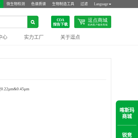
站
微生物检测
色谱质谱
生物制造工具
过滤
Language
中心
实力工厂
关于逗点
22μm&0.45μm
喀斯玛
商城
锐竞