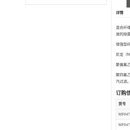
详情
混合纤维
液的除菌
增强型纤
尼龙（N
聚偏氟乙
聚四氟乙
汽过滤
订购
货号
MF047
MF047