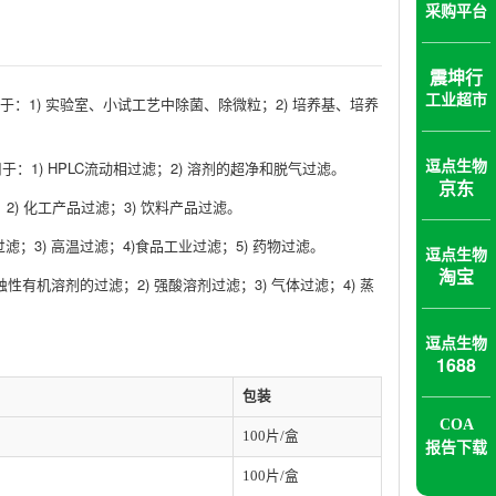
采购平台
震坤行
工业超市
：1) 实验室、小试工艺中除菌、除微粒；2) 培养基、培养
1) HPLC流动相过滤；2) 溶剂的超净和脱气过滤。
逗点生物
京东
2) 化工产品过滤；3) 饮料产品过滤。
滤；3) 高温过滤；4)食品工业过滤；5) 药物过滤。
逗点生物
淘宝
有机溶剂的过滤；2) 强酸溶剂过滤；3) 气体过滤；4) 蒸
逗点生物
1688
包装
COA
100片/盒
报告下载
100片/盒