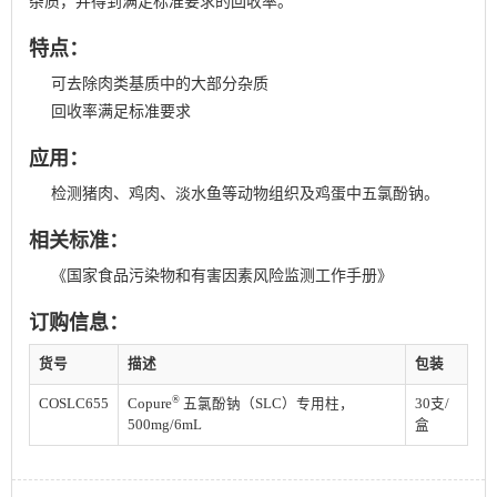
杂质，并得到满足标准要求的回收率。
特点：
可去除肉类基质中的大部分杂质
回收率满足标准要求
应用：
检测猪肉、鸡肉、淡水鱼等动物组织及鸡蛋中五氯酚钠。
相关标准：
《国家食品污染物和有害因素风险监测工作手册》
订购信息：
货号
描述
包装
®
COSLC655
Copure
五氯酚钠（SLC）专用柱，
30支/
500mg/6mL
盒