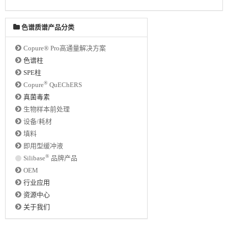
色谱质谱产品分类
Copure® Pro高通量解决方案
色谱柱
SPE柱
®
Copure
QuEChERS
真菌毒素
生物样本前处理
设备/耗材
填料
即用型缓冲液
®
Silibase
品牌产品
OEM
行业应用
资源中心
关于我们