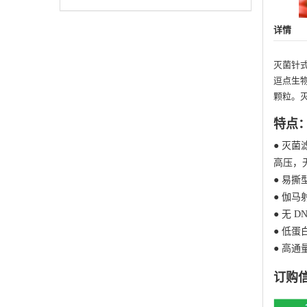
详情
灭菌针
逗点生物
颗粒。
特点
● 灭
高压，
● 易撕
● 伽
● 无 
● 低蛋
● 高
订购