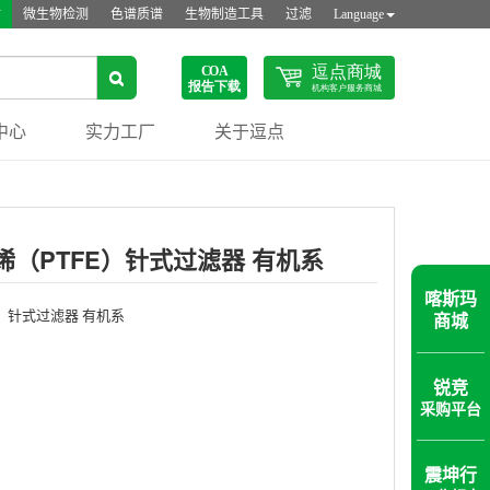
站
微生物检测
色谱质谱
生物制造工具
过滤
Language
中心
实力工厂
关于逗点
（PTFE）针式过滤器 有机系
喀斯玛
商城
）针式过滤器 有机系
锐竞
采购平台
震坤行