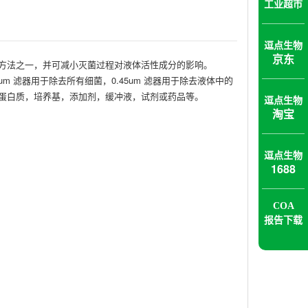
工业超市
逗点生物
京东
方法之一，并可减小灭菌过程对液体活性成分的影响。
um 滤器用于除去所有细菌，0.45um 滤器用于除去液体中的
蛋白质，培养基，添加剂，缓冲液，试剂或药品等。
逗点生物
淘宝
逗点生物
1688
COA
报告下载