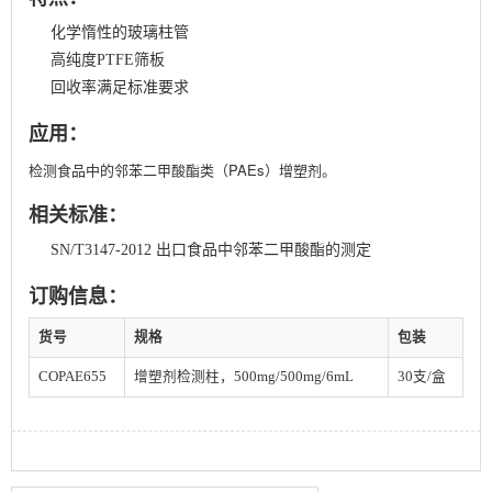
化学惰性的玻璃柱管
高纯度PTFE筛板
回收率满足标准要求
应用：
检测食品中的邻苯二甲酸酯类（PAEs）增塑剂。
相关标准：
SN/T3147-2012 出口食品中邻苯二甲酸酯的测定
订购信息：
货号
规格
包装
COPAE655
增塑剂检测柱，500mg/500mg/6mL
30支/盒