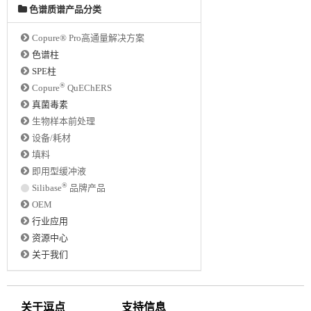
色谱质谱产品分类
Copure® Pro高通量解决方案
色谱柱
SPE柱
®
Copure
QuEChERS
真菌毒素
生物样本前处理
设备/耗材
填料
即用型缓冲液
®
Silibase
品牌产品
OEM
行业应用
资源中心
关于我们
关于逗点
支持信息