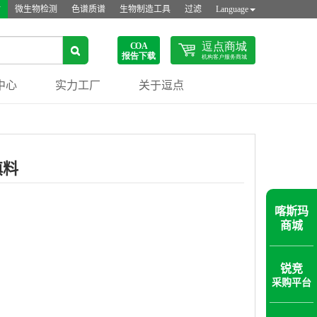
站
微生物检测
色谱质谱
生物制造工具
过滤
Language
中心
实力工厂
关于逗点
填料
喀斯玛
商城
锐竞
采购平台