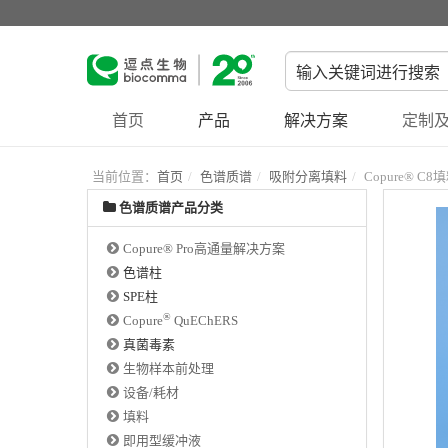
首页
产品
解决方案
定制及
当前位置：
首页
色谱质谱
吸附分离填料
Copure® C8
色谱质谱产品分类
Copure® Pro高通量解决方案
色谱柱
SPE柱
®
Copure
QuEChERS
真菌毒素
生物样本前处理
设备/耗材
填料
即用型缓冲液