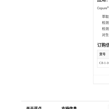
®
Copure
萃取
检测
检测
对生
订购
货号
C8-1-1
关于逗点
支持信息