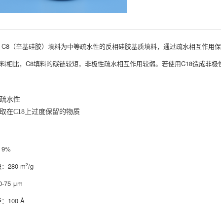
C8（辛基硅胶）填料为中等疏水性的反相硅胶基质填料，通过疏水相互作用
填料相比，C8填料的碳链较短，非极性疏水相互作用较弱。若使用C18造成非极
：
疏水性
取在C18上过度保留的物质
：
9%
2
：280 m
/g
-75 μm
：100 Å
：