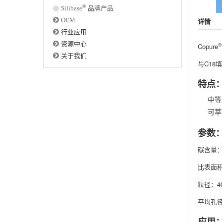
®
Silibase
品牌产品
OEM
详情
行业应用
资源中心
®
Copure
关于我们
与C18
特点
中等
可萃
参数
碳含量：
比表面积
粒径：40
平均孔径
应用