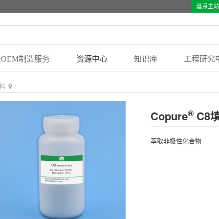
逗点主
OEM制造服务
资源中心
知识库
工程研究
填料
®
Copure
C8
萃取非极性化合物