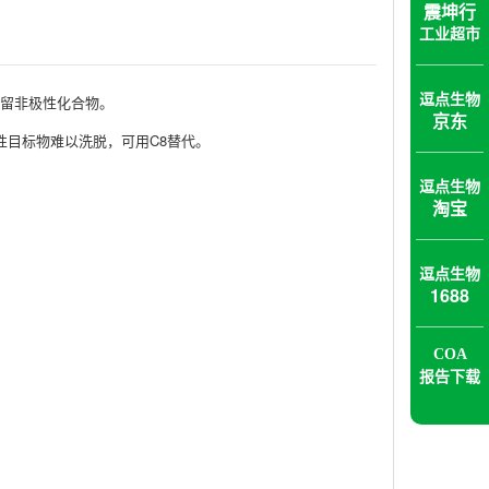
震坤行
工业超市
保留非极性化合物。
逗点生物
京东
性目标物难以洗脱，可用C8替代。
逗点生物
淘宝
逗点生物
1688
COA
报告下载