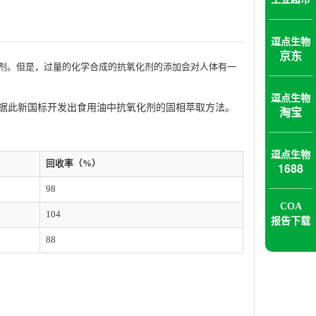
逗点生物
京东
剂。但是，过量的化学合成的抗氧化剂的添加会对人体有一
逗点生物
生物根据此新国标开发出食用油中抗氧化剂的固相萃取方法。
淘宝
逗点生物
回收率（%）
1688
98
COA
104
报告下载
88