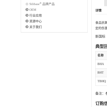
®
Silibase
品牌产品
OEM
详情
行业应用
资源中心
食品抗
关于我们
定的伤
新国标
典型
名称
BHA
BHT
TBHQ
备注：参考
订购