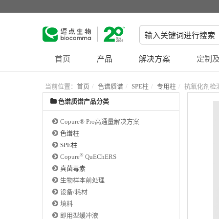
首页
产品
解决方案
定制及
当前位置：
首页
色谱质谱
SPE柱
专用柱
抗氧化剂检
色谱质谱产品分类
Copure® Pro高通量解决方案
色谱柱
SPE柱
®
Copure
QuEChERS
真菌毒素
生物样本前处理
设备/耗材
填料
即用型缓冲液