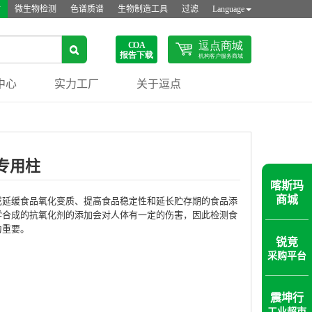
站
微生物检测
色谱质谱
生物制造工具
过滤
Language
中心
实力工厂
关于逗点
专用柱
喀斯玛
商城
或延缓食品氧化变质、提高食品稳定性和延长贮存期的食品添
学合成的抗氧化剂的添加会对人体有一定的伤害，因此检测食
为重要。
锐竞
采购平台
震坤行
工业超市